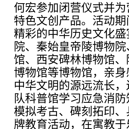
何宏参加闭营仪式并为
特色文创产品。活动期
精彩的中华历史文化盛
院、秦始皇帝陵博物院
馆、西安碑林博物馆、
博物馆等博物馆，亲身
中华文明的源远流长，
队科普馆学习应急消防
模拟考古、碑刻拓印、
牌教育活动，在寓教于