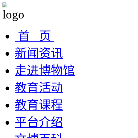
首 页
新闻资讯
走进博物馆
教育活动
教育课程
平台介绍