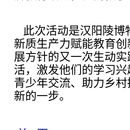
此次活动是汉阳陵博
新质生产力赋能教育创
展方针的又一次生动实
活，激发他们的学习兴
青少年交流、助力乡村
新的一步。