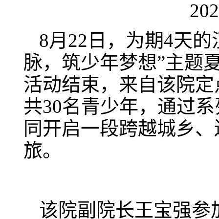
8月22日，为期4天
脉，筑少年梦想”主题夏
活动结束，来自该院定
共30名青少年，通过
同开启一段跨越城乡、
旅。
该院副院长王宝强参