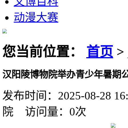
文博百科
动漫大赛
您当前位置：
首页
>
汉阳陵博物院举办青少年暑期
发布时间：2025-08-28
院 访问量：
0
次