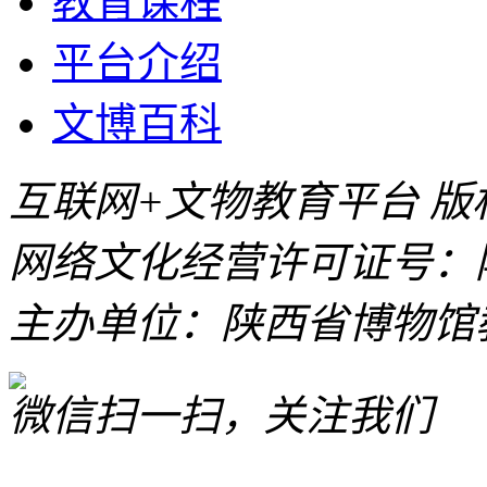
教育课程
平台介绍
文博百科
互联网+文物教育平台 
网络文化经营许可证号：陕网文
主办单位：陕西省博物馆
微信扫一扫，关注我们