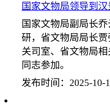
国家文物局领导到汉
国家文物局副局长乔
研，省文物局局长贾
关司室、省文物局相
同志参加。
发布时间：2025-1