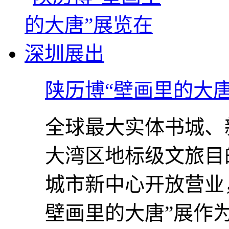
陕历博“壁画里的大
全球最大实体书城、
大湾区地标级文旅目
城市新中心开放营业
壁画里的大唐”展作