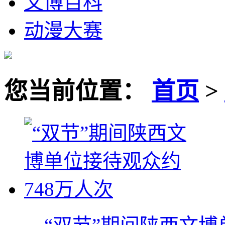
文博百科
动漫大赛
您当前位置：
首页
>